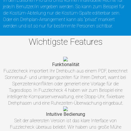
In den Editionen Pro und Units können individuelle Rechte für
jede/n Benutzer/in vergeben werden. So kann zum Beispiel für
die Kostüm-Abteilung nur die Kostüm-Spalte editierbar sein.
Oder ein Drehplan-Arrangement kann als “privat” markiert
werden und ist so nur für bestimmte Personen sichtbar.
Wichtigste Features
Funktionalität
Fuzzlecheck importiert Ihr Drehbuch aus einem PDF, berechnet
Sonnenauf- und untergangszeiten für Ihren Drehort, warnt bei
Sperrzeitenkonflikten oder generiert eine Vorlage für die
Tagesdispo. In Fuzzlecheck 4 haben wir zum Beispiel eine
intelligente Komparsenverwaltung, eine Stopp-Uhr, fixierbare
Drehphasen und eine Ruhezeiten-Überwachung eingebaut.
Intuitive Bedienung
Seit der allerersten Version ist das klare Interface von
Fuzzlecheck überaus beliebt. Wir haben uns große Mühe