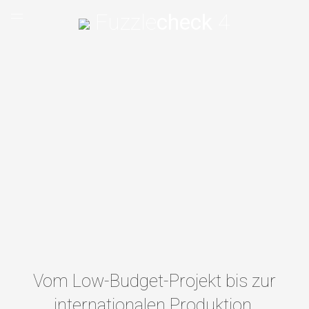
Fuzzle
check
4
Übersicht
Features
Tutorials
Shop
Support
Kontakt
Vom Low-Budget-Projekt bis zur
internationalen Produktion.
DE